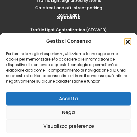
Traffic Light Signalized Systems
On-street and off-street parking
Road signs
Systems
Traffic Light Centralization (STCWEB)
Careers
Gestisci Consenso
Submit a spontaneous application
Per fornire le migliori esperienze, utilizziamo tecnologie come i
cookie per memorizzare e/o accedere alle informazioni del
dispositivo. Il consenso a queste tecnologie ci permetterà di
elaborare dati come il comportamento di navigazione o ID unici
su questo sito. Non acconsentire o ritirare il consenso può influire
negativamente su alcune caratteristiche e funzioni.
Accetta
Nega
SCAE S.p.A. - Via Volta, 6 20054 Segrate (MI) | Social Capital
Visualizza preferenze
3.000.000,00 i.v. | PIVA 00857000152 -
Privacy Policy
-
Cookie
Policy
-
Dichiarazione di Accessibility Act (EAA)