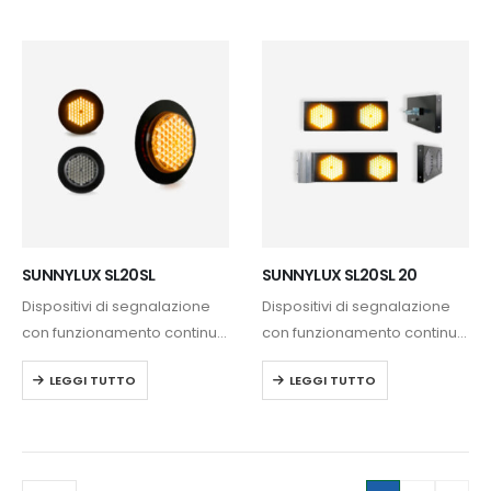
SUNNYLUX SL20SL
SUNNYLUX SL20SL 20
Dispositivi di segnalazione
Dispositivi di segnalazione
con funzionamento continuo
con funzionamento continuo
24 ore. Alimentazione
24 ore. Alimentazione
LEGGI TUTTO
LEGGI TUTTO
fotovoltaica. Design
fotovoltaica. Design
compatto e di facile
compatto e di facile
installazione.
installazione.