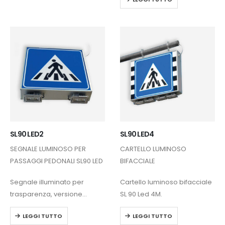
di presenza pedoni. Il
allertamento. I testi possono
sistema entra in funzione
scorrere o lampeggiare
automaticamente quando
anche su ogni riga. Può
viene rilevata la presenza di
lampeggiare…
un pedone alle estremità…
SL90 LED2
SL90 LED4
SEGNALE LUMINOSO PER
CARTELLO LUMINOSO
PASSAGGI PEDONALI SL90 LED
BIFACCIALE
Segnale illuminato per
Cartello luminoso bifacciale
trasparenza, versione
SL 90 Led 4M.
monofacciale e bifacciale,
LEGGI TUTTO
LEGGI TUTTO
frontali intercambiabili.