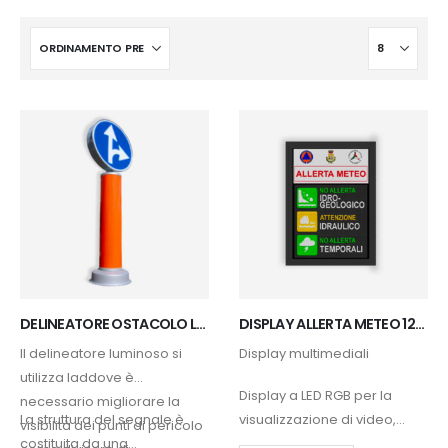
DELINEATORE OSTACOLO LUMINOSO
DISPLAY ALLERTA METEO 128X128_1.4
Il delineatore luminoso si
Display multimediali
utilizza laddove è
Display a LED RGB per la
necessario migliorare la
La struttura del segnale è
visualizzazione di video,
visibilità dei punti di pericolo
costituita da una…
immagini, pagine web,