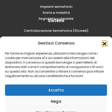
Impianti semaforici
Sosta e mobilità
Segnaletica stradale
Sistemi
Centralizzazione Semaforica (Stcweb)
Lavora con noi
Gestisci Consenso
Invia la tua candidatura spontanea
Per fornire le migliori esperienze, utilizziamo tecnologie come i
cookie per memorizzare e/o accedere alle informazioni del
dispositivo. Il consenso a queste tecnologie ci permetterà di
elaborare dati come il comportamento di navigazione o ID unici
su questo sito. Non acconsentire o ritirare il consenso può influire
negativamente su alcune caratteristiche e funzioni.
Accetta
Nega
SCAE S.p.A. - Via Volta, 6 20054 Segrate (MI) | Capitale Sociale