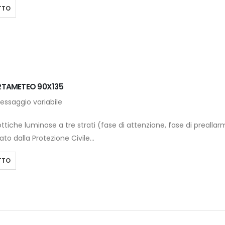
TTO
RTAMETEO 90X135
essaggio variabile
tiche luminose a tre strati (fase di attenzione, fase di preallarme
to dalla Protezione Civile…
TTO