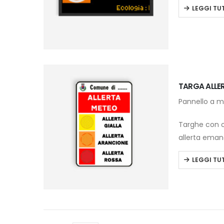
LEGGI TU
TARGA ALLE
Pannello a m
Targhe con ot
allerta emana
LEGGI TU