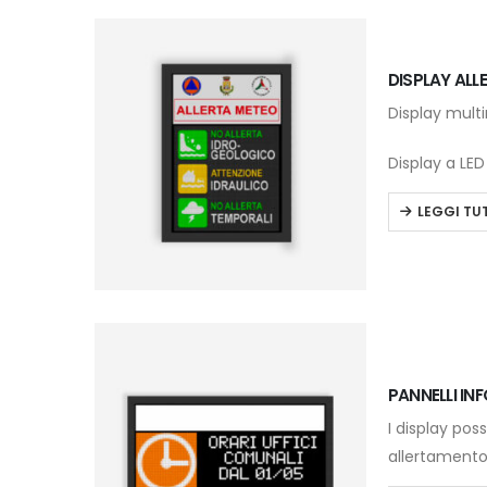
DISPLAY ALL
Display multi
Display a LED
LEGGI TU
PANNELLI IN
I display pos
allertamento