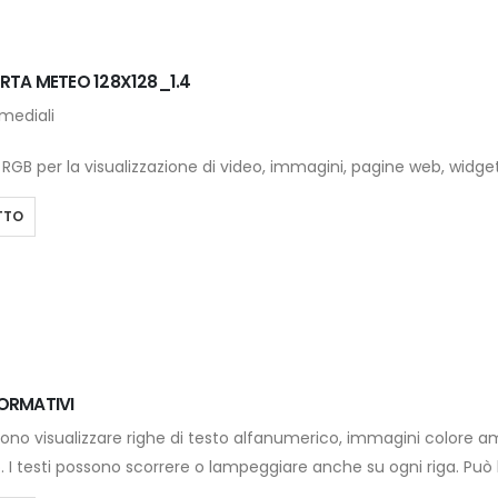
ERTA METEO 128X128_1.4
mediali
 RGB per la visualizzazione di video, immagini, pagine web, widge
TTO
FORMATIVI
sono visualizzare righe di testo alfanumerico, immagini colore am
. I testi possono scorrere o lampeggiare anche su ogni riga. Pu