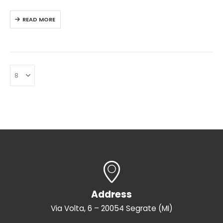
controllers via a web
READ MORE
interface
Access a multi-user,
multilingual graphical
interface
Remotely…
Address
Via Volta, 6 – 20054 Segrate (MI)