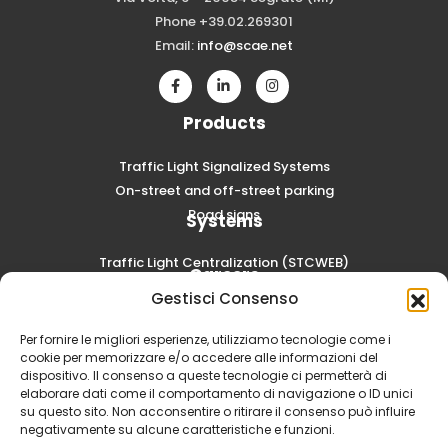
Phone +39.02.269301
Email:
info@scae.net
Products
Traffic Light Signalized Systems
On-street and off-street parking
Road signs
Systems
Traffic Light Centralization (STCWEB)
Careers
Gestisci Consenso
Submit a spontaneous application
Per fornire le migliori esperienze, utilizziamo tecnologie come i
cookie per memorizzare e/o accedere alle informazioni del
dispositivo. Il consenso a queste tecnologie ci permetterà di
elaborare dati come il comportamento di navigazione o ID unici
su questo sito. Non acconsentire o ritirare il consenso può influire
negativamente su alcune caratteristiche e funzioni.